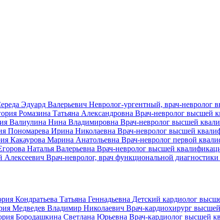
ереда Эдуард Валерьевич
Невролог-ургентный, врач-невролог 
гория
Ромазина Татьяна Александровна
Врач-невролог высшей 
ия
Валиулина Нина Владимировна
Врач-невролог высшей квал
ия
Пономарева Ирина Николаевна
Врач-невролог высшей квали
рия
Какаурова Марина Анатольевна
Врач-невролог первой квал
Егорова Наталья Валерьевна
Врач-невролог высшей квалификац
й Алексеевич
Врач-невролог, врач функциональной диагностики
ория
Кондратьева Татьяна Геннадьевна
Детский кардиолог высш
рия
Медведев Владимир Николаевич
Врач-кардиохирург высшей
ория
Бородашкина Светлана Юрьевна
Врач-кардиолог высшей к