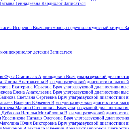
Татьяна Геннадьевна
Кардиолог
Записаться
тасия Игоревна
Врач-аритмолог, сердечно-сосудистый хирург
За
ч-эндокринолог детский
Записаться
ия
Фукс Станислав Арнольдович
Врач ультразвуковой диагност
с Ирина Анатольевна
Врач ультразвуковой диагностики высше
едова Екатерина Юрьевна
Врач ультразвуковой диагностики вы
ижова Елена Анатольевна
Врач ультразвуковой диагностики вы
Баинова Светлана Сергеевна
Врач ультразвуковой диагностики
аглаев Валерий Юрьевич
Врач ультразвуковой диагностики вы
Ботоева Марина Степановна
Врач ультразвуковой диагностики 
я
Дубасова Наталья Михайловна
Врач ультразвуковой диагности
я
Красникова Наталья Олеговна
Врач ультразвуковой диагности
Маголина Юлия Викторовна
Врач ультразвуковой диагностики
я
Чепурной Александр Юрьевич
Врач ультразвуковой диагност