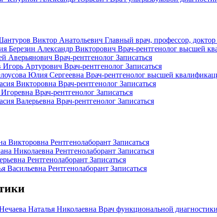
Шантуров Виктор Анатольевич
Главный врач, профессор, докто
ия
Березин Александр Викторович
Врач-рентгенолог высшей кв
ей Аверьянович
Врач-рентгенолог
Записаться
в Игорь Артурович
Врач-рентгенолог
Записаться
елоусова Юлия Сергеевна
Врач-рентгенолог высшей квалификац
асия Викторовна
Врач-рентгенолог
Записаться
я Игоревна
Врач-рентгенолог
Записаться
асия Валерьевна
Врач-рентгенолог
Записаться
на Викторовна
Рентгенолаборант
Записаться
ана Николаевна
Рентгенолаборант
Записаться
ерьевна
Рентгенолаборант
Записаться
я Васильевна
Рентгенолаборант
Записаться
тики
Нечаева Наталья Николаевна
Врач функциональной диагностик