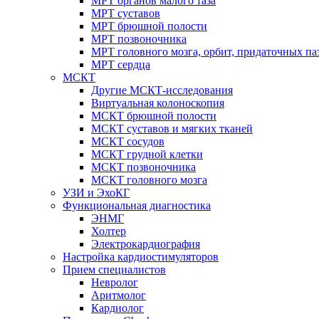
МРТ органов малого таза
МРТ суставов
МРТ брюшной полости
МРТ позвоночника
МРТ головного мозга, орбит, придаточных па
МРТ сердца
МСКТ
Другие МСКТ-исследования
Виртуальная колоноскопия
МСКТ брюшной полости
МСКТ суставов и мягких тканей
МСКТ сосудов
МСКТ грудной клетки
МСКТ позвоночника
МСКТ головного мозга
УЗИ и ЭхоКГ
Функциональная диагностика
ЭНМГ
Холтер
Электрокардиография
Настройка кардиостимуляторов
Прием специалистов
Невролог
Аритмолог
Кардиолог