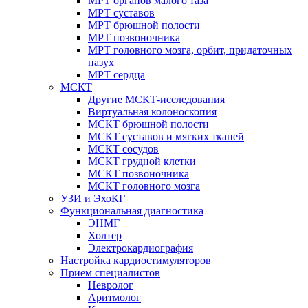
МРТ органов малого таза
МРТ суставов
МРТ брюшной полости
МРТ позвоночника
МРТ головного мозга, орбит, придаточных
пазух
МРТ сердца
МСКТ
Другие МСКТ-исследования
Виртуальная колоноскопия
МСКТ брюшной полости
МСКТ суставов и мягких тканей
МСКТ сосудов
МСКТ грудной клетки
МСКТ позвоночника
МСКТ головного мозга
УЗИ и ЭхоКГ
Функциональная диагностика
ЭНМГ
Холтер
Электрокардиография
Настройка кардиостимуляторов
Прием специалистов
Невролог
Аритмолог