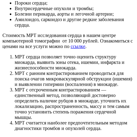
Пороки сердца;
Внутрисердечные опухоли и тромбы;
Болезни перикарда, аорты и легочной артерии;
Амилоидоз, саркоидоз и другие редкие заболевания
сердца.
Стоимость МРТ исследования сердца в нашем центре
компьютерной томографии от 10 000 рублей. Ознакомиться с
ценами на все услуги можно по
ссылке
.
МРТ сердца позволяет точно оценить структуру
миокарда, выявить зоны отека, ишемии, инфаркта и
жизнеспособности миокарда.
МРТ с ранним контрастированием проводиться для
поиска очагов микроваскулярной обструкции (ишемия)
и выявлении гипермии (воспаления) в миокарде.
МРТ с отсроченным контрастированием —
единственный метод, позволяющий достоверно
определить наличие рубцов в миокарде, уточнить их
локализацию, распространенность, массу и тем самым
точно установить степень поражения сердечной
мышцы.
МРТ считается наиболее предпочтительным методом
диагностики тромбов и опухолей сердца.