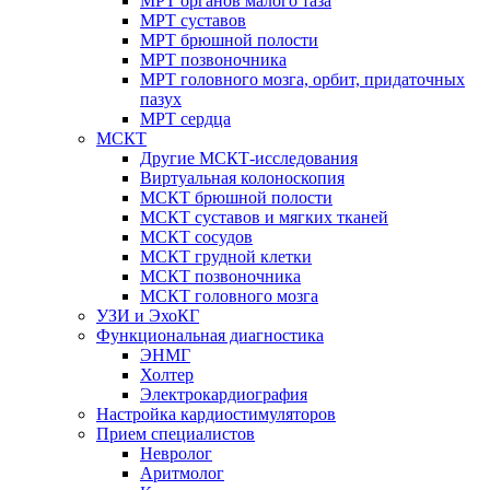
МРТ органов малого таза
МРТ суставов
МРТ брюшной полости
МРТ позвоночника
МРТ головного мозга, орбит, придаточных
пазух
МРТ сердца
МСКТ
Другие МСКТ-исследования
Виртуальная колоноскопия
МСКТ брюшной полости
МСКТ суставов и мягких тканей
МСКТ сосудов
МСКТ грудной клетки
МСКТ позвоночника
МСКТ головного мозга
УЗИ и ЭхоКГ
Функциональная диагностика
ЭНМГ
Холтер
Электрокардиография
Настройка кардиостимуляторов
Прием специалистов
Невролог
Аритмолог