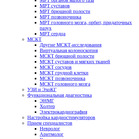
МРТ органов малого таза
МРТ суставов
МРТ брюшной полости
МРТ позвоночника
МРТ головного мозга, орбит, придаточных
пазух
МРТ сердца
МСКТ
Другие МСКТ-исследования
Виртуальная колоноскопия
МСКТ брюшной полости
МСКТ суставов и мягких тканей
МСКТ сосудов
МСКТ грудной клетки
МСКТ позвоночника
МСКТ головного мозга
УЗИ и ЭхоКГ
Функциональная диагностика
ЭНМГ
Холтер
Электрокардиография
Настройка кардиостимуляторов
Прием специалистов
Невролог
Аритмолог