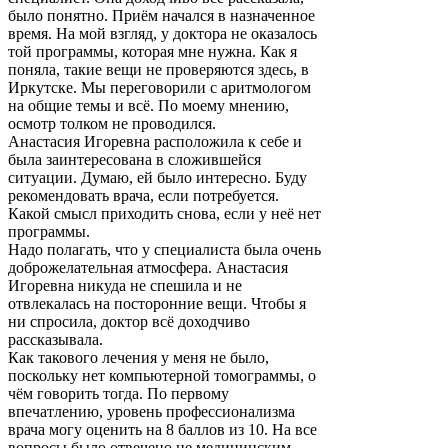
было понятно. Приём начался в назначенное
время. На мой взгляд, у доктора не оказалось
той программы, которая мне нужна. Как я
поняла, такие вещи не проверяются здесь, в
Иркутске. Мы переговорили с аритмологом
на общие темы и всё. По моему мнению,
осмотр толком не проводился.
Анастасия Игоревна расположила к себе и
была заинтересована в сложившейся
ситуации. Думаю, ей было интересно. Буду
рекомендовать врача, если потребуется.
Какой смысл приходить снова, если у неё нет
программы.
Надо полагать, что у специалиста была очень
доброжелательная атмосфера. Анастасия
Игоревна никуда не спешила и не
отвлекалась на посторонние вещи. Чтобы я
ни спросила, доктор всё доходчиво
рассказывала.
Как такового лечения у меня не было,
поскольку нет компьютерной томограммы, о
чём говорить тогда. По первому
впечатлению, уровень профессионализма
врача могу оценить на 8 баллов из 10. На все
вопросы было отвечено не медицинским