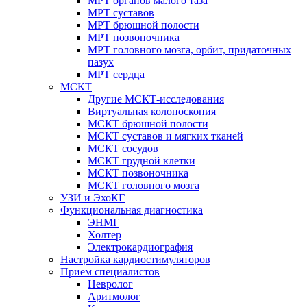
МРТ органов малого таза
МРТ суставов
МРТ брюшной полости
МРТ позвоночника
МРТ головного мозга, орбит, придаточных
пазух
МРТ сердца
МСКТ
Другие МСКТ-исследования
Виртуальная колоноскопия
МСКТ брюшной полости
МСКТ суставов и мягких тканей
МСКТ сосудов
МСКТ грудной клетки
МСКТ позвоночника
МСКТ головного мозга
УЗИ и ЭхоКГ
Функциональная диагностика
ЭНМГ
Холтер
Электрокардиография
Настройка кардиостимуляторов
Прием специалистов
Невролог
Аритмолог