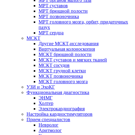
МРТ органов малого таза
МРТ суставов
МРТ брюшной полости
МРТ позвоночника
МРТ головного мозга, орбит, придаточных
пазух
МРТ сердца
МСКТ
Другие МСКТ-исследования
Виртуальная колоноскопия
МСКТ брюшной полости
МСКТ суставов и мягких тканей
МСКТ сосудов
МСКТ грудной клетки
МСКТ позвоночника
МСКТ головного мозга
УЗИ и ЭхоКГ
Функциональная диагностика
ЭНМГ
Холтер
Электрокардиография
Настройка кардиостимуляторов
Прием специалистов
Невролог
Аритмолог