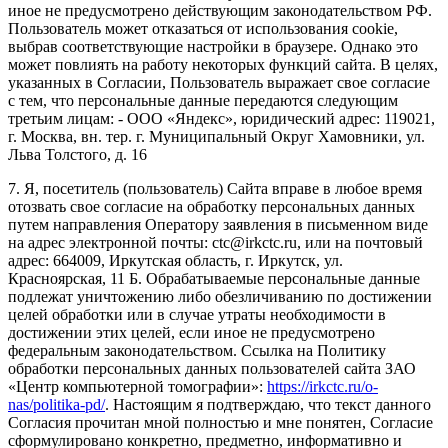
иное не предусмотрено действующим законодательством РФ.
Пользователь может отказаться от использования cookie,
выбрав соответствующие настройки в браузере. Однако это
может повлиять на работу некоторых функций сайта. В целях,
указанных в Согласии, Пользователь выражает свое согласие
с тем, что персональные данные передаются следующим
третьим лицам: - ООО «Яндекс», юридический адрес: 119021,
г. Москва, вн. тер. г. Муниципальный Округ Хамовники, ул.
Льва Толстого, д. 16
7. Я, посетитель (пользователь) Сайта вправе в любое время
отозвать свое согласие на обработку персональных данных
путем направления Оператору заявления в письменном виде
на адрес электронной почты: ctc@irkctc.ru, или на почтовый
адрес: 664009, Иркутская область, г. Иркутск, ул.
Красноярская, 11 Б. Обрабатываемые персональные данные
подлежат уничтожению либо обезличиванию по достижении
целей обработки или в случае утраты необходимости в
достижении этих целей, если иное не предусмотрено
федеральным законодательством. Ссылка на Политику
обработки персональных данных пользователей сайта ЗАО
«Центр компьютерной томографии»:
https://irkctc.ru/o-
nas/politika-pd/
. Настоящим я подтверждаю, что текст данного
Согласия прочитан мной полностью и мне понятен, Согласие
сформулировано конкретно, предметно, информативно и